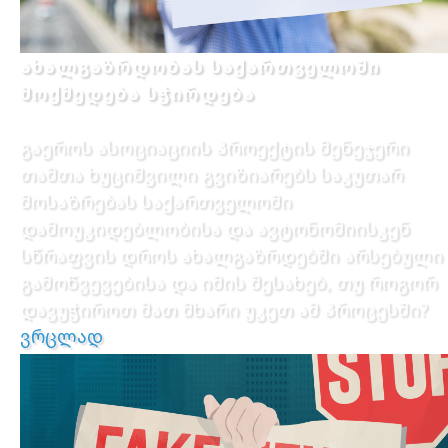
ახალგაზრდობას საქართველოში
მოქმედება სჭირდება
გაეროს ასოციაციის პროექტის მენეჯერი
თამთა ხუციშვილი გვიზიარებს საკუთარ
მოსაზრებას საქართველოში
დამოუკიდებლობისა და ავტონომიისკენ
სწრაფვის დროს ახალგაზრდებში არსებული
გამოწვევებისა და იმის შესახებ, თუ როგორ
დავუჭიროთ მათ მხარი უკეთ ამ პროცესში?
ვრცლად