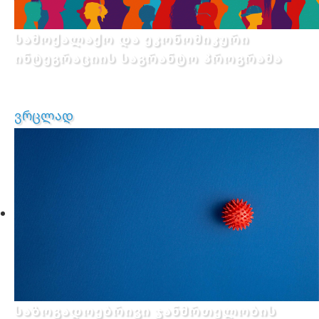
სამოქალაქო და ეკონომიკური
ინტეგრაციის საგრანტო პროგრამა
ვრცლად
საზოგადოებრივი ჯანმრთელობის