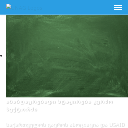
ანაზღაურებადი სტაჟირება კერძო
სექტორში
საქართველოს გაეროს ასოციაცია და USAID