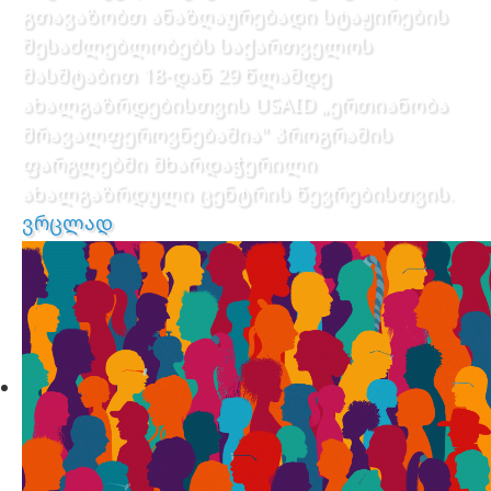
გთავაზობთ ანაზღაურებადი სტაჟირების
შესაძლებლობებს საქართველოს
მასშტაბით 18-დან 29 წლამდე
ახალგაზრდებისთვის USAID „ერთიანობა
მრავალფეროვნებაშია" პროგრამის
ფარგლებში მხარდაჭერილი
ახალგაზრდული ცენტრის წევრებისთვის.
ვრცლად