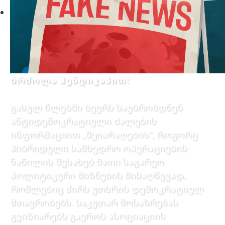
ბრძოლა ჰენდიკაპით:
გასულ წლებში ბევრს საუბრობდნენ
ანტიდემოკრატიული ძალების
ინფორმაციით „შეიარაღების”, როგორც
ჰიბრიდული სამხედრო ოპერაციების
ნაწილის შესახებ მათი საგარეო
პოლიტიკური მიზნების მისაღწევად,
რომლებიც ძირს უთხრის დემოკრატიულ
მთავრობებს. საკუთარ მოსაზრებას
გვიზიარებს გაეროს ასოციაციის