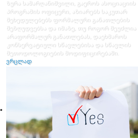
ზურა სამარღანიშვილი, გაეროს ასოციაციის
პროგრამის ოფიცერი, აზიარებს საკუთარ
შეხედულებებს ფორმალური განათლების
შეზღუდვებსა და იმაზე, თუ როგორ შეუძლია
არაფორმალურ განათლებას, დაეხმაროს
კონსერვატიული სწავლებისა და სწავლის
მეთოდოლოგიების მოდიფიცირებაში.
ვრცლად