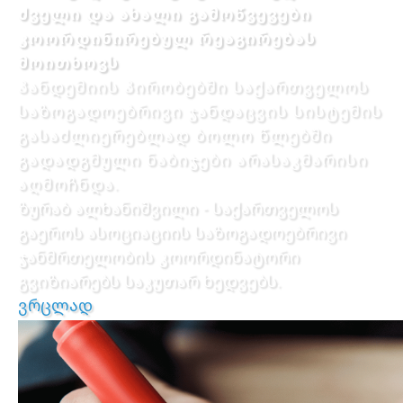
ძველი და ახალი გამოწვევები
კოორდინირებულ რეაგირებას
მოითხოვს
პანდემიის პირობებში საქართველოს
საზოგადოებრივი ჯანდაცვის სისტემის
გასაძლიერებლად ბოლო წლებში
გადადგმული ნაბიჯები არასაკმარისი
აღმოჩნდა.
ზურაბ ალხანიშვილი - საქართველოს
გაეროს ასოციაციის საზოგადოებრივი
ჯანმრთელობის კოორდინატორი
გვიზიარებს საკუთარ ხედვებს.
ვრცლად