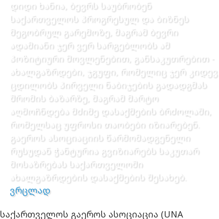
დიდი ხანია, ბევრს საუბრობენ
საქართველოს პროგრესულ და ბიზნეს
მეგობრულ გარემოზე, მაგრამ ბევრი
ადამიანი ჯერ ვერ სარგებლობს ამ
პოზიტიური მოვლენებით, განსაკუთრებით -
ახალგაზრდები, ჯგუფი, რომელიც ჯერ კიდევ
ცდილობს პირველი ნაბიჯების გადადგმას
შრომის ბაზარზე, მაგრამ მარტო
აღმოჩნდება მძიმე დასაქმების ბრძოლაში,
რომელსაც უფროსი თაობები იზიარებენ.
გაეროს ასოციაციის წარმომადგენელი
რუსუდან ჭანტურია გვიზიარებს საკუთარ
მოსაზრებას საქართველოში
ახალგაზრდების დასაქმების შესახებ.
ვრცლად
საქართველოს გაეროს ასოციაცია (UNA