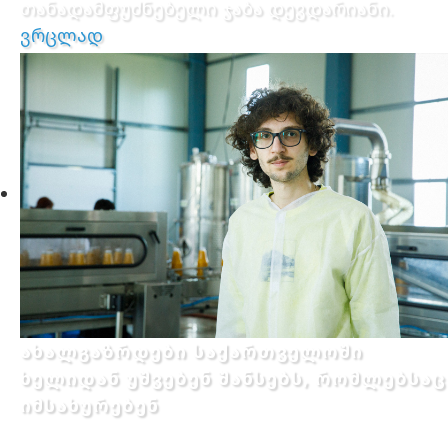
თანადამფუძნებელი ჯაბა დევდარიანი.
ვრცლად
ახალგაზრდები საქართველოში
ხელიდან უშვებენ შანსებს, რომლებსაც
იმსახურებენ