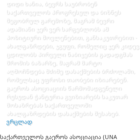
დიდი ხანია, ბევრს საუბრობენ
საქართველოს პროგრესულ და ბიზნეს
მეგობრულ გარემოზე, მაგრამ ბევრი
ადამიანი ჯერ ვერ სარგებლობს ამ
პოზიტიური მოვლენებით, განსაკუთრებით -
ახალგაზრდები, ჯგუფი, რომელიც ჯერ კიდევ
ცდილობს პირველი ნაბიჯების გადადგმას
შრომის ბაზარზე, მაგრამ მარტო
აღმოჩნდება მძიმე დასაქმების ბრძოლაში,
რომელსაც უფროსი თაობები იზიარებენ.
გაეროს ასოციაციის წარმომადგენელი
რუსუდან ჭანტურია გვიზიარებს საკუთარ
მოსაზრებას საქართველოში
ახალგაზრდების დასაქმების შესახებ.
ვრცლად
საქართველოს გაეროს ასოციაცია (UNA