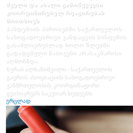
ძველი და ახალი გამოწვევები
კოორდინირებულ რეაგირებას
მოითხოვს
პანდემიის პირობებში საქართველოს
საზოგადოებრივი ჯანდაცვის სისტემის
გასაძლიერებლად ბოლო წლებში
გადადგმული ნაბიჯები არასაკმარისი
აღმოჩნდა.
ზურაბ ალხანიშვილი - საქართველოს
გაეროს ასოციაციის საზოგადოებრივი
ჯანმრთელობის კოორდინატორი
გვიზიარებს საკუთარ ხედვებს.
ვრცლად