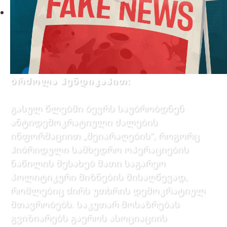
ბრძოლა ჰენდიკაპით:
გასულ წლებში ბევრს საუბრობდნენ
ანტიდემოკრატიული ძალების
ინფორმაციით „შეიარაღების”, როგორც
ჰიბრიდული სამხედრო ოპერაციების
ნაწილის შესახებ მათი საგარეო
პოლიტიკური მიზნების მისაღწევად,
რომლებიც ძირს უთხრის დემოკრატიულ
მთავრობებს. საკუთარ მოსაზრებას
გვიზიარებს გაეროს ასოციაციის