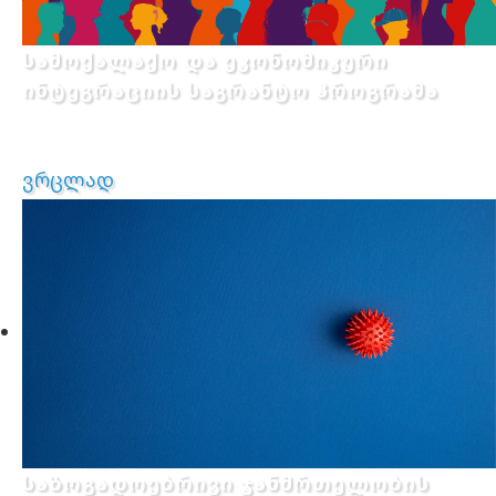
სამოქალაქო და ეკონომიკური
ინტეგრაციის საგრანტო პროგრამა
ვრცლად
საზოგადოებრივი ჯანმრთელობის