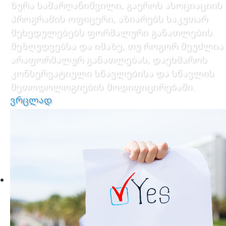
ზურა სამარღანიშვილი, გაეროს ასოციაციის
პროგრამის ოფიცერი, აზიარებს საკუთარ
შეხედულებებს ფორმალური განათლების
შეზღუდვებსა და იმაზე, თუ როგორ შეუძლია
არაფორმალურ განათლებას, დაეხმაროს
კონსერვატიული სწავლებისა და სწავლის
მეთოდოლოგიების მოდიფიცირებაში.
ვრცლად