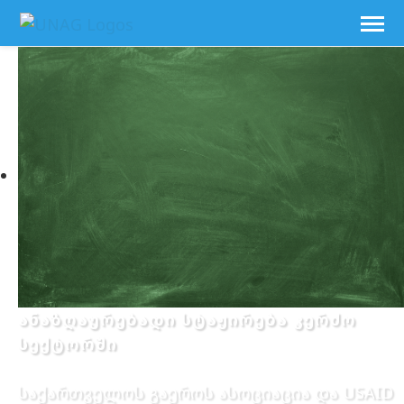
ანაზღაურებადი სტაჟირება კერძო
სექტორში
საქართველოს გაეროს ასოციაცია და USAID