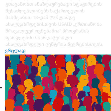
გთავაზობთ ანაზღაურებადი სტაჟირების
შესაძლებლობებს საქართველოს
მასშტაბით 18-დან 29 წლამდე
ახალგაზრდებისთვის USAID „ერთიანობა
მრავალფეროვნებაშია" პროგრამის
ფარგლებში მხარდაჭერილი
ახალგაზრდული ცენტრის წევრებისთვის.
ვრცლად