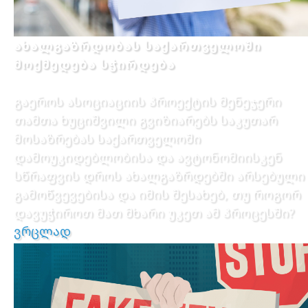
ახალგაზრდობას საქართველოში
მოქმედება სჭირდება
გაეროს ასოციაციის პროექტის მენეჯერი
თამთა ხუციშვილი გვიზიარებს საკუთარ
მოსაზრებას საქართველოში
დამოუკიდებლობისა და ავტონომიისკენ
სწრაფვის დროს ახალგაზრდებში არსებული
გამოწვევებისა და იმის შესახებ, თუ როგორ
დავუჭიროთ მათ მხარი უკეთ ამ პროცესში?
ვრცლად