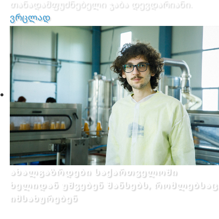
თანადამფუძნებელი ჯაბა დევდარიანი.
ვრცლად
ახალგაზრდები საქართველოში
ხელიდან უშვებენ შანსებს, რომლებსაც
იმსახურებენ