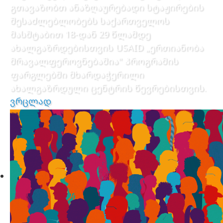
გთავაზობთ ანაზღაურებადი სტაჟირების
შესაძლებლობებს საქართველოს
მასშტაბით 18-დან 29 წლამდე
ახალგაზრდებისთვის USAID „ერთიანობა
მრავალფეროვნებაშია" პროგრამის
ფარგლებში მხარდაჭერილი
ახალგაზრდული ცენტრის წევრებისთვის.
ვრცლად