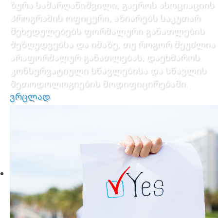
ზურა სამარღანიშვილი, გაეროს ასოციაციის
პროგრამის ოფიცერი, აზიარებს საკუთარ
შეხედულებებს ფორმალური განათლების
შეზღუდვებსა და იმაზე, თუ როგორ შეუძლია
არაფორმალურ განათლებას, დაეხმაროს
კონსერვატიული სწავლებისა და სწავლის
მეთოდოლოგიების მოდიფიცირებაში.
ვრცლად