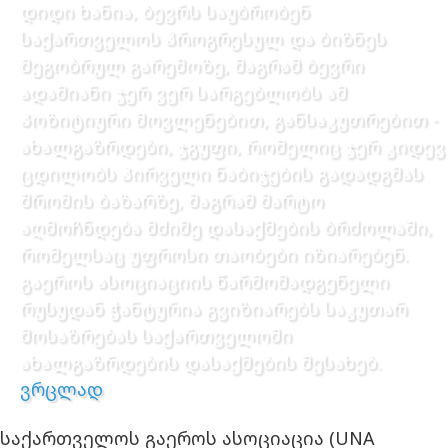
დიდი ხანია, ბევრს საუბრობენ
საქართველოს პროგრესულ და ბიზნეს
მეგობრულ გარემოზე, მაგრამ ბევრი
ადამიანი ჯერ ვერ სარგებლობს ამ
პოზიტიური მოვლენებით, განსაკუთრებით -
ახალგაზრდები, ჯგუფი, რომელიც ჯერ კიდევ
ცდილობს პირველი ნაბიჯების გადადგმას
შრომის ბაზარზე, მაგრამ მარტო
აღმოჩნდება მძიმე დასაქმების ბრძოლაში,
რომელსაც უფროსი თაობები იზიარებენ.
გაეროს ასოციაციის წარმომადგენელი
რუსუდან ჭანტურია გვიზიარებს საკუთარ
მოსაზრებას საქართველოში
ახალგაზრდების დასაქმების შესახებ.
ვრცლად
საქართველოს გაეროს ასოციაცია (UNA