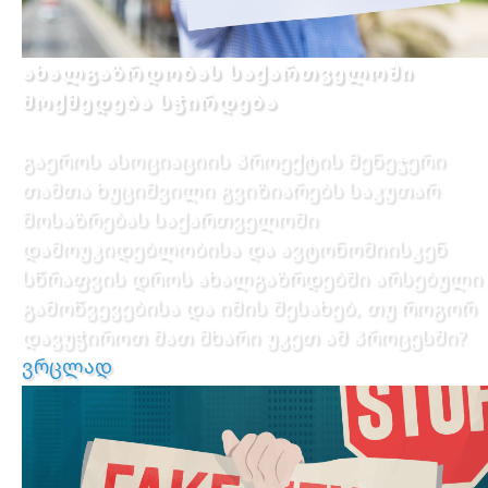
ახალგაზრდობას საქართველოში
მოქმედება სჭირდება
გაეროს ასოციაციის პროექტის მენეჯერი
თამთა ხუციშვილი გვიზიარებს საკუთარ
მოსაზრებას საქართველოში
დამოუკიდებლობისა და ავტონომიისკენ
სწრაფვის დროს ახალგაზრდებში არსებული
გამოწვევებისა და იმის შესახებ, თუ როგორ
დავუჭიროთ მათ მხარი უკეთ ამ პროცესში?
ვრცლად