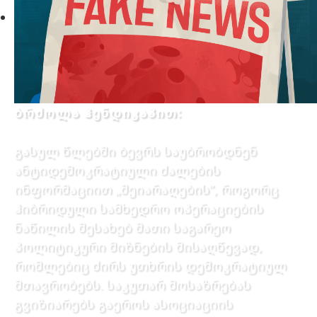
ბრძოლა ჰენდიკაპით:
გასულ წლებში ბევრს საუბრობდნენ
ანტიდემოკრატიული ძალების
ინფორმაციით „შეიარაღების”, როგორც
ჰიბრიდული სამხედრო ოპერაციების
ნაწილის შესახებ მათი საგარეო
პოლიტიკური მიზნების მისაღწევად,
რომლებიც ძირს უთხრის დემოკრატიულ
მთავრობებს. საკუთარ მოსაზრებას
გვიზიარებს გაეროს ასოციაციის