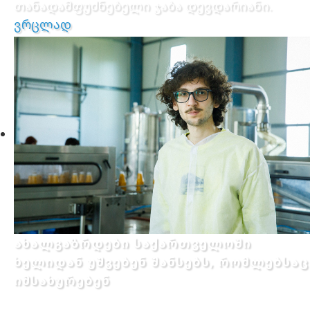
თანადამფუძნებელი ჯაბა დევდარიანი.
ვრცლად
ახალგაზრდები საქართველოში
ხელიდან უშვებენ შანსებს, რომლებსაც
იმსახურებენ