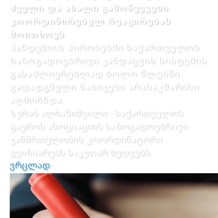
ძველი და ახალი გამოწვევები
კოორდინირებულ რეაგირებას
მოითხოვს
პანდემიის პირობებში საქართველოს
საზოგადოებრივი ჯანდაცვის სისტემის
გასაძლიერებლად ბოლო წლებში
გადადგმული ნაბიჯები არასაკმარისი
აღმოჩნდა.
ზურაბ ალხანიშვილი - საქართველოს
გაეროს ასოციაციის საზოგადოებრივი
ჯანმრთელობის კოორდინატორი
გვიზიარებს საკუთარ ხედვებს.
ვრცლად