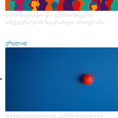
სამოქალაქო და ეკონომიკური
ინტეგრაციის საგრანტო პროგრამა
ვრცლად
საზოგადოებრივი ჯანმრთელობის