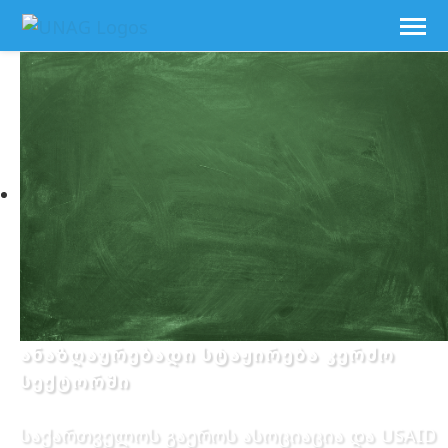
ანაზღაურებადი სტაჟირება კერძო
სექტორში
საქართველოს გაეროს ასოციაცია და USAID