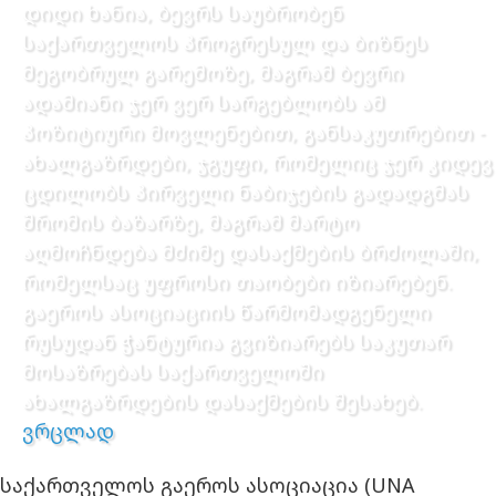
დიდი ხანია, ბევრს საუბრობენ
საქართველოს პროგრესულ და ბიზნეს
მეგობრულ გარემოზე, მაგრამ ბევრი
ადამიანი ჯერ ვერ სარგებლობს ამ
პოზიტიური მოვლენებით, განსაკუთრებით -
ახალგაზრდები, ჯგუფი, რომელიც ჯერ კიდევ
ცდილობს პირველი ნაბიჯების გადადგმას
შრომის ბაზარზე, მაგრამ მარტო
აღმოჩნდება მძიმე დასაქმების ბრძოლაში,
რომელსაც უფროსი თაობები იზიარებენ.
გაეროს ასოციაციის წარმომადგენელი
რუსუდან ჭანტურია გვიზიარებს საკუთარ
მოსაზრებას საქართველოში
ახალგაზრდების დასაქმების შესახებ.
ვრცლად
საქართველოს გაეროს ასოციაცია (UNA