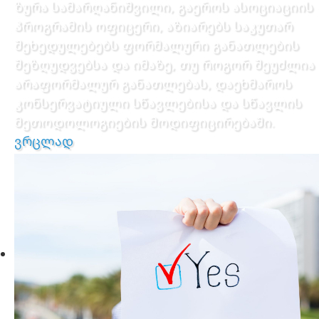
ზურა სამარღანიშვილი, გაეროს ასოციაციის
პროგრამის ოფიცერი, აზიარებს საკუთარ
შეხედულებებს ფორმალური განათლების
შეზღუდვებსა და იმაზე, თუ როგორ შეუძლია
არაფორმალურ განათლებას, დაეხმაროს
კონსერვატიული სწავლებისა და სწავლის
მეთოდოლოგიების მოდიფიცირებაში.
ვრცლად