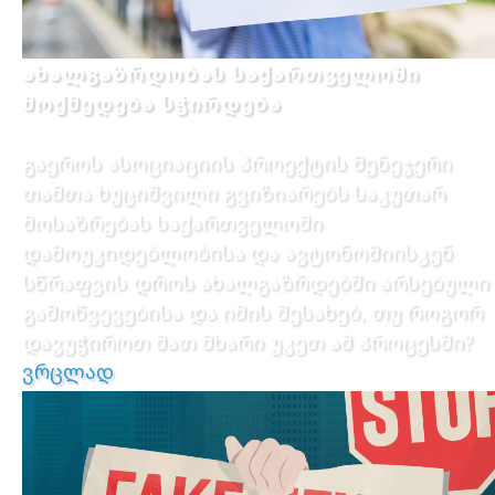
ახალგაზრდობას საქართველოში
მოქმედება სჭირდება
გაეროს ასოციაციის პროექტის მენეჯერი
თამთა ხუციშვილი გვიზიარებს საკუთარ
მოსაზრებას საქართველოში
დამოუკიდებლობისა და ავტონომიისკენ
სწრაფვის დროს ახალგაზრდებში არსებული
გამოწვევებისა და იმის შესახებ, თუ როგორ
დავუჭიროთ მათ მხარი უკეთ ამ პროცესში?
ვრცლად