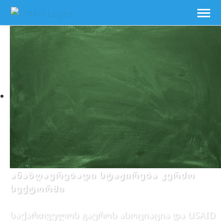
ანაზღაურებადი სტაჟირება კერძო
სექტორში
საქართველოს გაეროს ასოციაცია და USAID