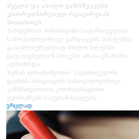
ძველი და ახალი გამოწვევები
კოორდინირებულ რეაგირებას
მოითხოვს
პანდემიის პირობებში საქართველოს
საზოგადოებრივი ჯანდაცვის სისტემის
გასაძლიერებლად ბოლო წლებში
გადადგმული ნაბიჯები არასაკმარისი
აღმოჩნდა.
ზურაბ ალხანიშვილი - საქართველოს
გაეროს ასოციაციის საზოგადოებრივი
ჯანმრთელობის კოორდინატორი
გვიზიარებს საკუთარ ხედვებს.
ვრცლად