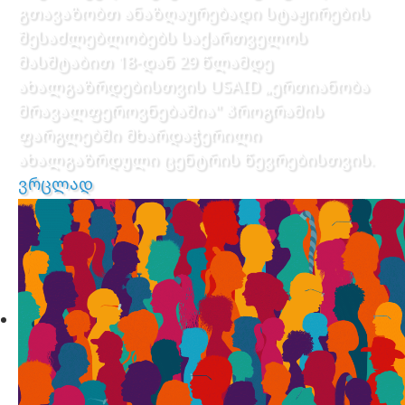
გთავაზობთ ანაზღაურებადი სტაჟირების
შესაძლებლობებს საქართველოს
მასშტაბით 18-დან 29 წლამდე
ახალგაზრდებისთვის USAID „ერთიანობა
მრავალფეროვნებაშია" პროგრამის
ფარგლებში მხარდაჭერილი
ახალგაზრდული ცენტრის წევრებისთვის.
ვრცლად