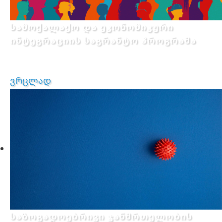
სამოქალაქო და ეკონომიკური
ინტეგრაციის საგრანტო პროგრამა
ვრცლად
საზოგადოებრივი ჯანმრთელობის