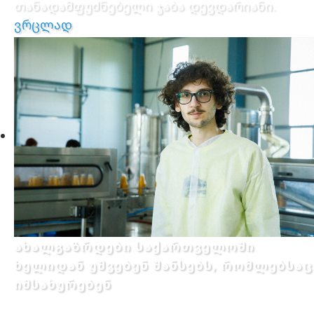
თანადამფუძნებელი ჯაბა დევდარიანი.
ვრცლად
ახალგაზრდები საქართველოში
ხელიდან უშვებენ შანსებს, რომლებსაც
იმსახურებენ