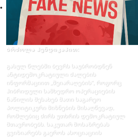
ბრძოლა ჰენდიკაპით:
გასულ წლებში ბევრს საუბრობდნენ
ანტიდემოკრატიული ძალების
ინფორმაციით „შეიარაღების”, როგორც
ჰიბრიდული სამხედრო ოპერაციების
ნაწილის შესახებ მათი საგარეო
პოლიტიკური მიზნების მისაღწევად,
რომლებიც ძირს უთხრის დემოკრატიულ
მთავრობებს. საკუთარ მოსაზრებას
გვიზიარებს გაეროს ასოციაციის