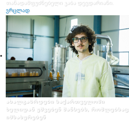
თანადამფუძნებელი ჯაბა დევდარიანი.
ვრცლად
ახალგაზრდები საქართველოში
ხელიდან უშვებენ შანსებს, რომლებსაც
იმსახურებენ