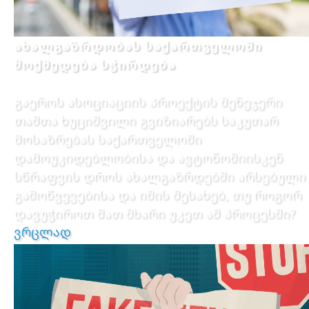
ახალგაზრდობას საქართველოში
მოქმედება სჭირდება
გაეროს ასოციაციის პროექტის მენეჯერი
თამთა ხუციშვილი გვიზიარებს საკუთარ
მოსაზრებას საქართველოში
დამოუკიდებლობისა და ავტონომიისკენ
სწრაფვის დროს ახალგაზრდებში არსებული
გამოწვევებისა და იმის შესახებ, თუ როგორ
დავუჭიროთ მათ მხარი უკეთ ამ პროცესში?
ვრცლად