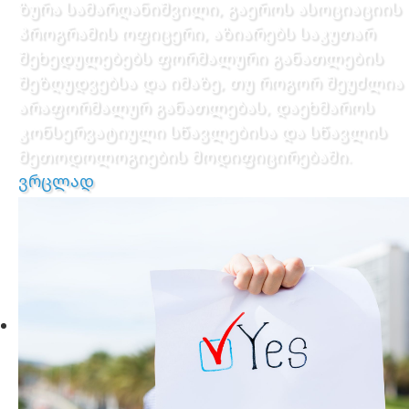
ზურა სამარღანიშვილი, გაეროს ასოციაციის
პროგრამის ოფიცერი, აზიარებს საკუთარ
შეხედულებებს ფორმალური განათლების
შეზღუდვებსა და იმაზე, თუ როგორ შეუძლია
არაფორმალურ განათლებას, დაეხმაროს
კონსერვატიული სწავლებისა და სწავლის
მეთოდოლოგიების მოდიფიცირებაში.
ვრცლად