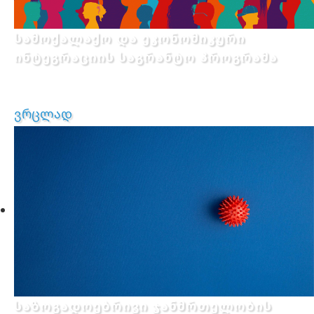
სამოქალაქო და ეკონომიკური
ინტეგრაციის საგრანტო პროგრამა
ვრცლად
საზოგადოებრივი ჯანმრთელობის