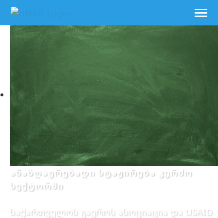
ანაზღაურებადი სტაჟირება კერძო
სექტორში
საქართველოს გაეროს ასოციაცია და USAID