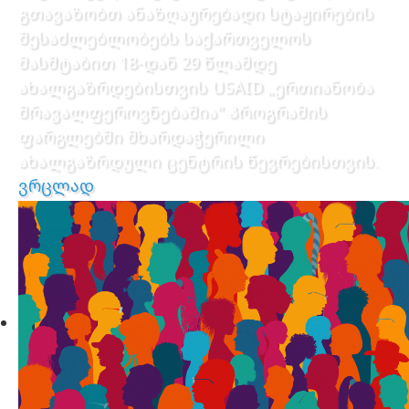
გთავაზობთ ანაზღაურებადი სტაჟირების
შესაძლებლობებს საქართველოს
მასშტაბით 18-დან 29 წლამდე
ახალგაზრდებისთვის USAID „ერთიანობა
მრავალფეროვნებაშია" პროგრამის
ფარგლებში მხარდაჭერილი
ახალგაზრდული ცენტრის წევრებისთვის.
ვრცლად