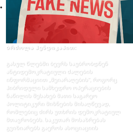
ბრძოლა ჰენდიკაპით:
გასულ წლებში ბევრს საუბრობდნენ
ანტიდემოკრატიული ძალების
ინფორმაციით „შეიარაღების”, როგორც
ჰიბრიდული სამხედრო ოპერაციების
ნაწილის შესახებ მათი საგარეო
პოლიტიკური მიზნების მისაღწევად,
რომლებიც ძირს უთხრის დემოკრატიულ
მთავრობებს. საკუთარ მოსაზრებას
გვიზიარებს გაეროს ასოციაციის