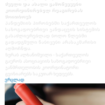
ძველი და ახალი გამოწვევები
კოორდინირებულ რეაგირებას
მოითხოვს
პანდემიის პირობებში საქართველოს
საზოგადოებრივი ჯანდაცვის სისტემის
გასაძლიერებლად ბოლო წლებში
გადადგმული ნაბიჯები არასაკმარისი
აღმოჩნდა.
ზურაბ ალხანიშვილი - საქართველოს
გაეროს ასოციაციის საზოგადოებრივი
ჯანმრთელობის კოორდინატორი
გვიზიარებს საკუთარ ხედვებს.
ვრცლად