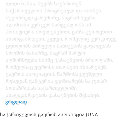
დიდი ხანია, ბევრს საუბრობენ
საქართველოს პროგრესულ და ბიზნეს
მეგობრულ გარემოზე, მაგრამ ბევრი
ადამიანი ჯერ ვერ სარგებლობს ამ
პოზიტიური მოვლენებით, განსაკუთრებით -
ახალგაზრდები, ჯგუფი, რომელიც ჯერ კიდევ
ცდილობს პირველი ნაბიჯების გადადგმას
შრომის ბაზარზე, მაგრამ მარტო
აღმოჩნდება მძიმე დასაქმების ბრძოლაში,
რომელსაც უფროსი თაობები იზიარებენ.
გაეროს ასოციაციის წარმომადგენელი
რუსუდან ჭანტურია გვიზიარებს საკუთარ
მოსაზრებას საქართველოში
ახალგაზრდების დასაქმების შესახებ.
ვრცლად
საქართველოს გაეროს ასოციაცია (UNA