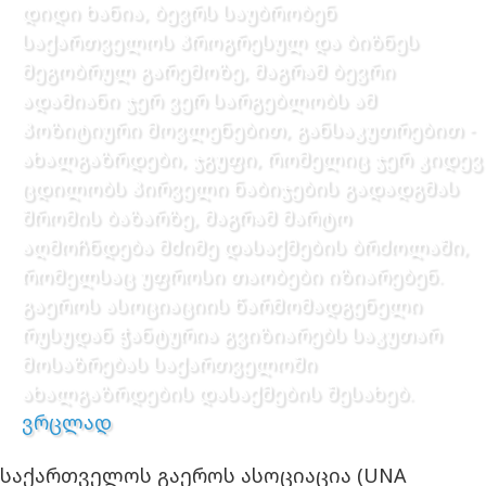
დიდი ხანია, ბევრს საუბრობენ
საქართველოს პროგრესულ და ბიზნეს
მეგობრულ გარემოზე, მაგრამ ბევრი
ადამიანი ჯერ ვერ სარგებლობს ამ
პოზიტიური მოვლენებით, განსაკუთრებით -
ახალგაზრდები, ჯგუფი, რომელიც ჯერ კიდევ
ცდილობს პირველი ნაბიჯების გადადგმას
შრომის ბაზარზე, მაგრამ მარტო
აღმოჩნდება მძიმე დასაქმების ბრძოლაში,
რომელსაც უფროსი თაობები იზიარებენ.
გაეროს ასოციაციის წარმომადგენელი
რუსუდან ჭანტურია გვიზიარებს საკუთარ
მოსაზრებას საქართველოში
ახალგაზრდების დასაქმების შესახებ.
ვრცლად
საქართველოს გაეროს ასოციაცია (UNA