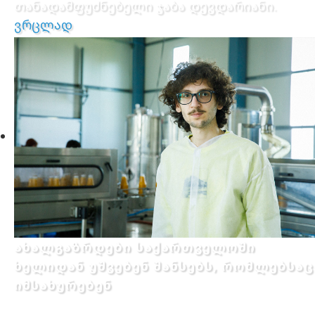
თანადამფუძნებელი ჯაბა დევდარიანი.
ვრცლად
ახალგაზრდები საქართველოში
ხელიდან უშვებენ შანსებს, რომლებსაც
იმსახურებენ