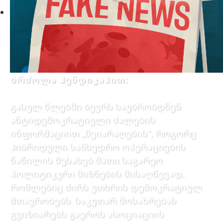
ბრძოლა ჰენდიკაპით:
გასულ წლებში ბევრს საუბრობდნენ
ანტიდემოკრატიული ძალების
ინფორმაციით „შეიარაღების”, როგორც
ჰიბრიდული სამხედრო ოპერაციების
ნაწილის შესახებ მათი საგარეო
პოლიტიკური მიზნების მისაღწევად,
რომლებიც ძირს უთხრის დემოკრატიულ
მთავრობებს. საკუთარ მოსაზრებას
გვიზიარებს გაეროს ასოციაციის