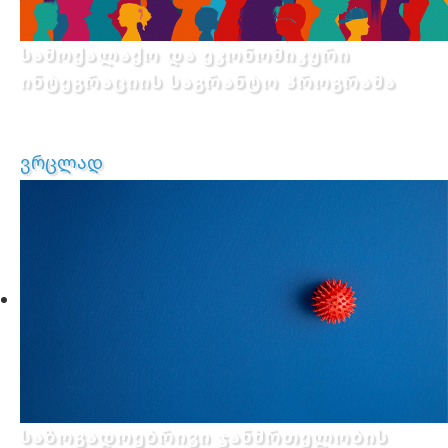
სამოქალაქო და ეკონომიკური
ინტეგრაციის საგრანტო პროგრამა
ვრცლად
საზოგადოებრივი ჯანმრთელობის