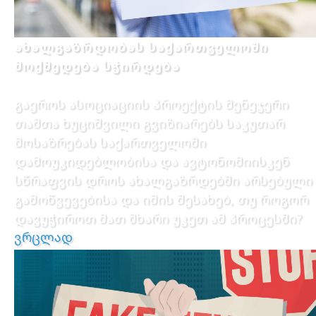
ახალგაზრდობას საქართველოში
მოქმედება სჭირდება
გაეროს ასოციაციის პროექტის მენეჯერი
თამთა ხუციშვილი გვიზიარებს საკუთარ
მოსაზრებას საქართველოში
დამოუკიდებლობისა და ავტონომიისკენ
სწრაფვის დროს ახალგაზრდებში არსებული
გამოწვევებისა და იმის შესახებ, თუ როგორ
დავუჭიროთ მათ მხარი უკეთ ამ პროცესში?
ვრცლად