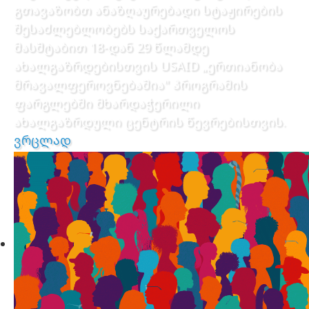
გთავაზობთ ანაზღაურებადი სტაჟირების
შესაძლებლობებს საქართველოს
მასშტაბით 18-დან 29 წლამდე
ახალგაზრდებისთვის USAID „ერთიანობა
მრავალფეროვნებაშია" პროგრამის
ფარგლებში მხარდაჭერილი
ახალგაზრდული ცენტრის წევრებისთვის.
ვრცლად