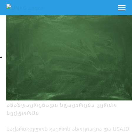
ანაზღაურებადი სტაჟირება კერძო
სექტორში
საქართველოს გაეროს ასოციაცია და USAID