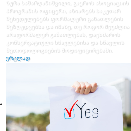
ზურა სამარღანიშვილი, გაეროს ასოციაციის
პროგრამის ოფიცერი, აზიარებს საკუთარ
შეხედულებებს ფორმალური განათლების
შეზღუდვებსა და იმაზე, თუ როგორ შეუძლია
არაფორმალურ განათლებას, დაეხმაროს
კონსერვატიული სწავლებისა და სწავლის
მეთოდოლოგიების მოდიფიცირებაში.
ვრცლად