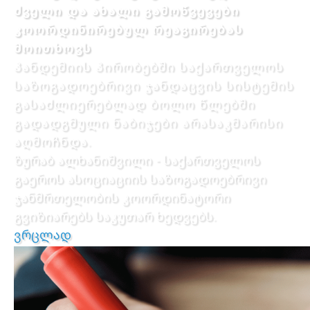
ძველი და ახალი გამოწვევები
კოორდინირებულ რეაგირებას
მოითხოვს
პანდემიის პირობებში საქართველოს
საზოგადოებრივი ჯანდაცვის სისტემის
გასაძლიერებლად ბოლო წლებში
გადადგმული ნაბიჯები არასაკმარისი
აღმოჩნდა.
ზურაბ ალხანიშვილი - საქართველოს
გაეროს ასოციაციის საზოგადოებრივი
ჯანმრთელობის კოორდინატორი
გვიზიარებს საკუთარ ხედვებს.
ვრცლად