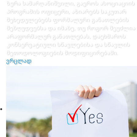
ზურა სამარღანიშვილი, გაეროს ასოციაციის
პროგრამის ოფიცერი, აზიარებს საკუთარ
შეხედულებებს ფორმალური განათლების
შეზღუდვებსა და იმაზე, თუ როგორ შეუძლია
არაფორმალურ განათლებას, დაეხმაროს
კონსერვატიული სწავლებისა და სწავლის
მეთოდოლოგიების მოდიფიცირებაში.
ვრცლად