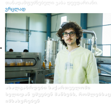
თანადამფუძნებელი ჯაბა დევდარიანი.
ვრცლად
ახალგაზრდები საქართველოში
ხელიდან უშვებენ შანსებს, რომლებსაც
იმსახურებენ