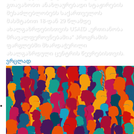
გთავაზობთ ანაზღაურებადი სტაჟირების
შესაძლებლობებს საქართველოს
მასშტაბით 18-დან 29 წლამდე
ახალგაზრდებისთვის USAID „ერთიანობა
მრავალფეროვნებაშია" პროგრამის
ფარგლებში მხარდაჭერილი
ახალგაზრდული ცენტრის წევრებისთვის.
ვრცლად