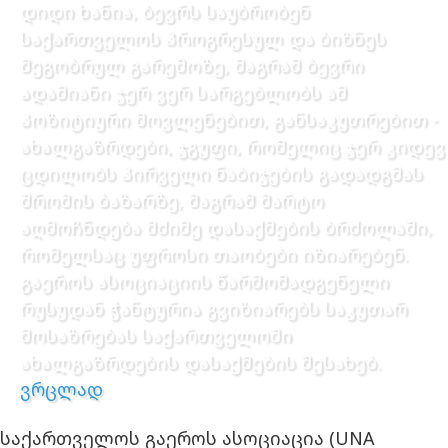
დიდი ხანია, ბევრს საუბრობენ
საქართველოს პროგრესულ და ბიზნეს
მეგობრულ გარემოზე, მაგრამ ბევრი
ადამიანი ჯერ ვერ სარგებლობს ამ
პოზიტიური მოვლენებით, განსაკუთრებით -
ახალგაზრდები, ჯგუფი, რომელიც ჯერ კიდევ
ცდილობს პირველი ნაბიჯების გადადგმას
შრომის ბაზარზე, მაგრამ მარტო
აღმოჩნდება მძიმე დასაქმების ბრძოლაში,
რომელსაც უფროსი თაობები იზიარებენ.
გაეროს ასოციაციის წარმომადგენელი
რუსუდან ჭანტურია გვიზიარებს საკუთარ
მოსაზრებას საქართველოში
ახალგაზრდების დასაქმების შესახებ.
ვრცლად
საქართველოს გაეროს ასოციაცია (UNA