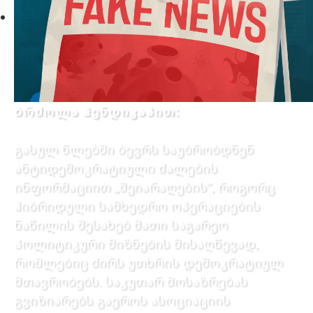
ბრძოლა ჰენდიკაპით:
გასულ წლებში ბევრს საუბრობდნენ
ანტიდემოკრატიული ძალების
ინფორმაციით „შეიარაღების”, როგორც
ჰიბრიდული სამხედრო ოპერაციების
ნაწილის შესახებ მათი საგარეო
პოლიტიკური მიზნების მისაღწევად,
რომლებიც ძირს უთხრის დემოკრატიულ
მთავრობებს. საკუთარ მოსაზრებას
გვიზიარებს გაეროს ასოციაციის