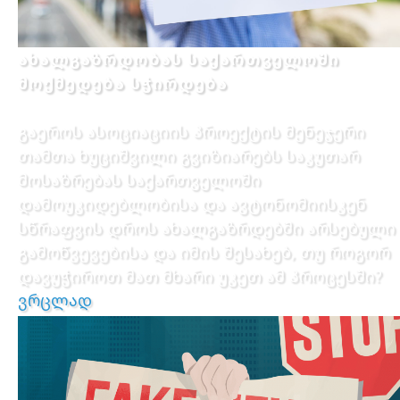
ახალგაზრდობას საქართველოში
მოქმედება სჭირდება
გაეროს ასოციაციის პროექტის მენეჯერი
თამთა ხუციშვილი გვიზიარებს საკუთარ
მოსაზრებას საქართველოში
დამოუკიდებლობისა და ავტონომიისკენ
სწრაფვის დროს ახალგაზრდებში არსებული
გამოწვევებისა და იმის შესახებ, თუ როგორ
დავუჭიროთ მათ მხარი უკეთ ამ პროცესში?
ვრცლად