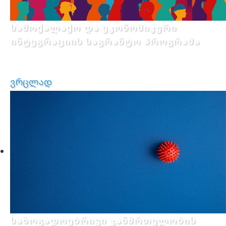
სამოქალაქო და ეკონომიკური
ინტეგრაციის საგრანტო პროგრამა
ვრცლად
საზოგადოებრივი ჯანმრთელობის