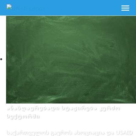
ანაზღაურებადი სტაჟირება კერძო
სექტორში
საქართველოს გაეროს ასოციაცია და USAID