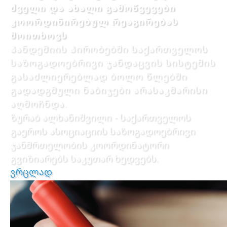
ძველი და ახალი გამოწვევები
კოორდინირებულ რეაგირებას
მოითხოვს
პანდემიის პირობებში საქართველოს
საზოგადოებრივი ჯანდაცვის სისტემის
გასაძლიერებლად ბოლო წლებში
გადადგმული ნაბიჯები არასაკმარისი
აღმოჩნდა.
ზურაბ ალხანიშვილი - საქართველოს
გაეროს ასოციაციის საზოგადოებრივი
ჯანმრთელობის კოორდინატორი
გვიზიარებს საკუთარ ხედვებს.
ვრცლად