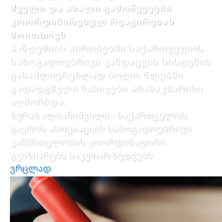
ძველი და ახალი გამოწვევები
კოორდინირებულ რეაგირებას
მოითხოვს
პანდემიის პირობებში საქართველოს
საზოგადოებრივი ჯანდაცვის სისტემის
გასაძლიერებლად ბოლო წლებში
გადადგმული ნაბიჯები არასაკმარისი
აღმოჩნდა.
ზურაბ ალხანიშვილი - საქართველოს
გაეროს ასოციაციის საზოგადოებრივი
ჯანმრთელობის კოორდინატორი
გვიზიარებს საკუთარ ხედვებს.
ვრცლად