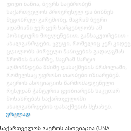
დიდი ხანია, ბევრს საუბრობენ
საქართველოს პროგრესულ და ბიზნეს
მეგობრულ გარემოზე, მაგრამ ბევრი
ადამიანი ჯერ ვერ სარგებლობს ამ
პოზიტიური მოვლენებით, განსაკუთრებით -
ახალგაზრდები, ჯგუფი, რომელიც ჯერ კიდევ
ცდილობს პირველი ნაბიჯების გადადგმას
შრომის ბაზარზე, მაგრამ მარტო
აღმოჩნდება მძიმე დასაქმების ბრძოლაში,
რომელსაც უფროსი თაობები იზიარებენ.
გაეროს ასოციაციის წარმომადგენელი
რუსუდან ჭანტურია გვიზიარებს საკუთარ
მოსაზრებას საქართველოში
ახალგაზრდების დასაქმების შესახებ.
ვრცლად
საქართველოს გაეროს ასოციაცია (UNA