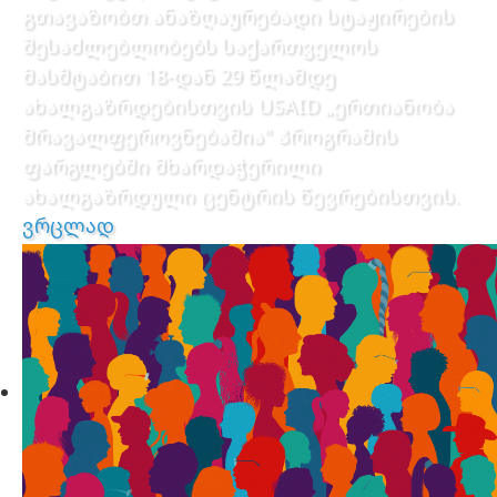
გთავაზობთ ანაზღაურებადი სტაჟირების
შესაძლებლობებს საქართველოს
მასშტაბით 18-დან 29 წლამდე
ახალგაზრდებისთვის USAID „ერთიანობა
მრავალფეროვნებაშია" პროგრამის
ფარგლებში მხარდაჭერილი
ახალგაზრდული ცენტრის წევრებისთვის.
ვრცლად