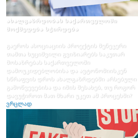
ახალგაზრდობას საქართველოში
მოქმედება სჭირდება
გაეროს ასოციაციის პროექტის მენეჯერი
თამთა ხუციშვილი გვიზიარებს საკუთარ
მოსაზრებას საქართველოში
დამოუკიდებლობისა და ავტონომიისკენ
სწრაფვის დროს ახალგაზრდებში არსებული
გამოწვევებისა და იმის შესახებ, თუ როგორ
დავუჭიროთ მათ მხარი უკეთ ამ პროცესში?
ვრცლად