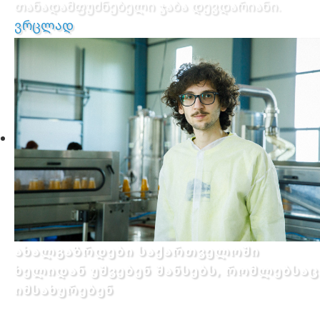
თანადამფუძნებელი ჯაბა დევდარიანი.
ვრცლად
ახალგაზრდები საქართველოში
ხელიდან უშვებენ შანსებს, რომლებსაც
იმსახურებენ