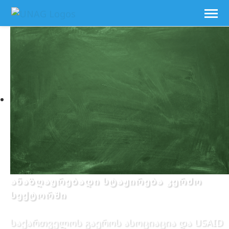
ანაზღაურებადი სტაჟირება კერძო
სექტორში
საქართველოს გაეროს ასოციაცია და USAID