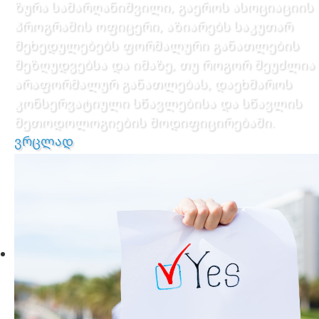
ზურა სამარღანიშვილი, გაეროს ასოციაციის
პროგრამის ოფიცერი, აზიარებს საკუთარ
შეხედულებებს ფორმალური განათლების
შეზღუდვებსა და იმაზე, თუ როგორ შეუძლია
არაფორმალურ განათლებას, დაეხმაროს
კონსერვატიული სწავლებისა და სწავლის
მეთოდოლოგიების მოდიფიცირებაში.
ვრცლად