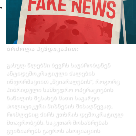
ბრძოლა ჰენდიკაპით:
გასულ წლებში ბევრს საუბრობდნენ
ანტიდემოკრატიული ძალების
ინფორმაციით „შეიარაღების”, როგორც
ჰიბრიდული სამხედრო ოპერაციების
ნაწილის შესახებ მათი საგარეო
პოლიტიკური მიზნების მისაღწევად,
რომლებიც ძირს უთხრის დემოკრატიულ
მთავრობებს. საკუთარ მოსაზრებას
გვიზიარებს გაეროს ასოციაციის