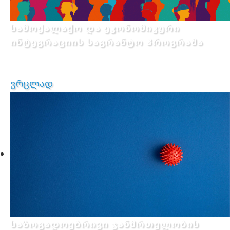
სამოქალაქო და ეკონომიკური
ინტეგრაციის საგრანტო პროგრამა
ვრცლად
საზოგადოებრივი ჯანმრთელობის