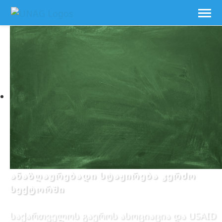
ანაზღაურებადი სტაჟირება კერძო
სექტორში
საქართველოს გაეროს ასოციაცია და USAID