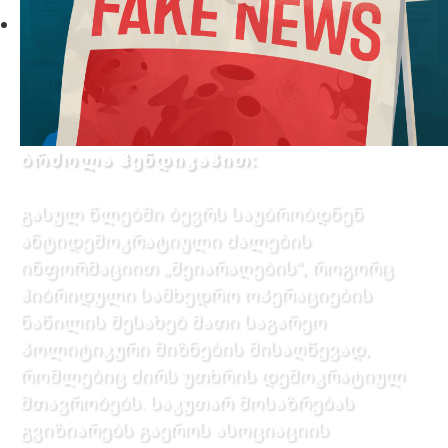
ბრძოლა ჰენდიკაპით:
გასულ წლებში ბევრს საუბრობდნენ
ანტიდემოკრატიული ძალების
ინფორმაციით „შეიარაღების”, როგორც
ჰიბრიდული სამხედრო ოპერაციების
ნაწილის შესახებ მათი საგარეო
პოლიტიკური მიზნების მისაღწევად,
რომლებიც ძირს უთხრის დემოკრატიულ
მთავრობებს. საკუთარ მოსაზრებას
გვიზიარებს გაეროს ასოციაციის