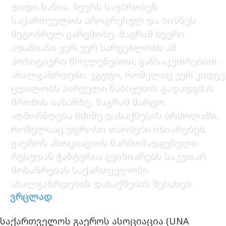
დიდი ხანია, ბევრს საუბრობენ
საქართველოს პროგრესულ და ბიზნეს
მეგობრულ გარემოზე, მაგრამ ბევრი
ადამიანი ჯერ ვერ სარგებლობს ამ
პოზიტიური მოვლენებით, განსაკუთრებით -
ახალგაზრდები, ჯგუფი, რომელიც ჯერ კიდევ
ცდილობს პირველი ნაბიჯების გადადგმას
შრომის ბაზარზე, მაგრამ მარტო
აღმოჩნდება მძიმე დასაქმების ბრძოლაში,
რომელსაც უფროსი თაობები იზიარებენ.
გაეროს ასოციაციის წარმომადგენელი
რუსუდან ჭანტურია გვიზიარებს საკუთარ
მოსაზრებას საქართველოში
ახალგაზრდების დასაქმების შესახებ.
ვრცლად
საქართველოს გაეროს ასოციაცია (UNA