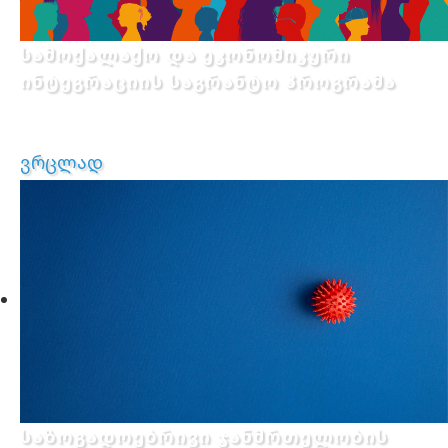
სამოქალაქო და ეკონომიკური
ინტეგრაციის საგრანტო პროგრამა
ვრცლად
საზოგადოებრივი ჯანმრთელობის