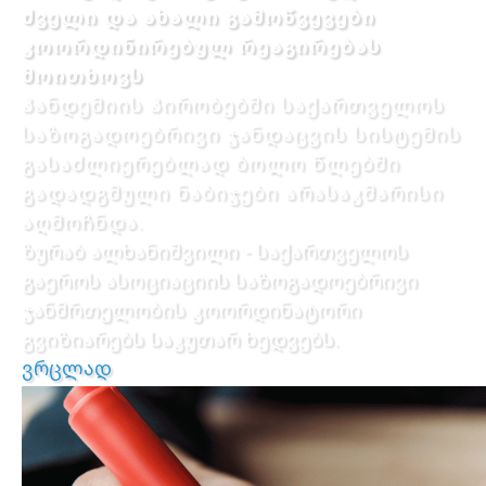
ძველი და ახალი გამოწვევები
კოორდინირებულ რეაგირებას
მოითხოვს
პანდემიის პირობებში საქართველოს
საზოგადოებრივი ჯანდაცვის სისტემის
გასაძლიერებლად ბოლო წლებში
გადადგმული ნაბიჯები არასაკმარისი
აღმოჩნდა.
ზურაბ ალხანიშვილი - საქართველოს
გაეროს ასოციაციის საზოგადოებრივი
ჯანმრთელობის კოორდინატორი
გვიზიარებს საკუთარ ხედვებს.
ვრცლად