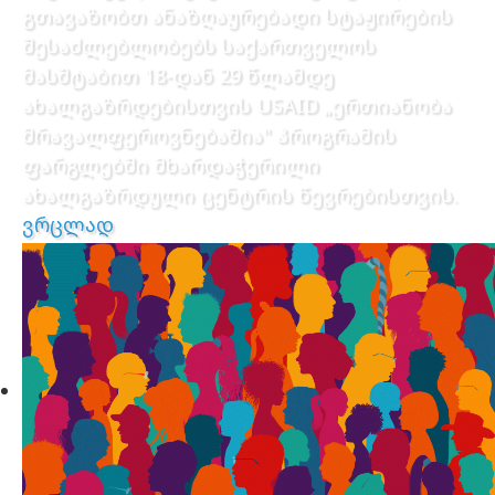
გთავაზობთ ანაზღაურებადი სტაჟირების
შესაძლებლობებს საქართველოს
მასშტაბით 18-დან 29 წლამდე
ახალგაზრდებისთვის USAID „ერთიანობა
მრავალფეროვნებაშია" პროგრამის
ფარგლებში მხარდაჭერილი
ახალგაზრდული ცენტრის წევრებისთვის.
ვრცლად