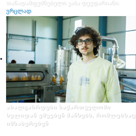
თანადამფუძნებელი ჯაბა დევდარიანი.
ვრცლად
ახალგაზრდები საქართველოში
ხელიდან უშვებენ შანსებს, რომლებსაც
იმსახურებენ