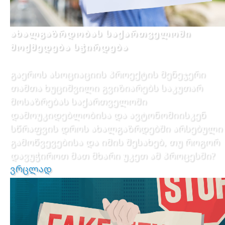
ახალგაზრდობას საქართველოში
მოქმედება სჭირდება
გაეროს ასოციაციის პროექტის მენეჯერი
თამთა ხუციშვილი გვიზიარებს საკუთარ
მოსაზრებას საქართველოში
დამოუკიდებლობისა და ავტონომიისკენ
სწრაფვის დროს ახალგაზრდებში არსებული
გამოწვევებისა და იმის შესახებ, თუ როგორ
დავუჭიროთ მათ მხარი უკეთ ამ პროცესში?
ვრცლად