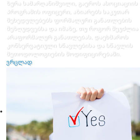
ზურა სამარღანიშვილი, გაეროს ასოციაციის
პროგრამის ოფიცერი, აზიარებს საკუთარ
შეხედულებებს ფორმალური განათლების
შეზღუდვებსა და იმაზე, თუ როგორ შეუძლია
არაფორმალურ განათლებას, დაეხმაროს
კონსერვატიული სწავლებისა და სწავლის
მეთოდოლოგიების მოდიფიცირებაში.
ვრცლად