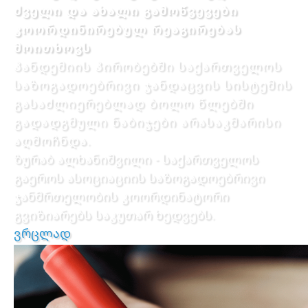
ძველი და ახალი გამოწვევები
კოორდინირებულ რეაგირებას
მოითხოვს
პანდემიის პირობებში საქართველოს
საზოგადოებრივი ჯანდაცვის სისტემის
გასაძლიერებლად ბოლო წლებში
გადადგმული ნაბიჯები არასაკმარისი
აღმოჩნდა.
ზურაბ ალხანიშვილი - საქართველოს
გაეროს ასოციაციის საზოგადოებრივი
ჯანმრთელობის კოორდინატორი
გვიზიარებს საკუთარ ხედვებს.
ვრცლად