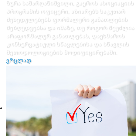
ზურა სამარღანიშვილი, გაეროს ასოციაციის
პროგრამის ოფიცერი, აზიარებს საკუთარ
შეხედულებებს ფორმალური განათლების
შეზღუდვებსა და იმაზე, თუ როგორ შეუძლია
არაფორმალურ განათლებას, დაეხმაროს
კონსერვატიული სწავლებისა და სწავლის
მეთოდოლოგიების მოდიფიცირებაში.
ვრცლად