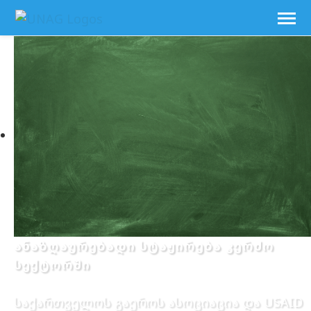
ანაზღაურებადი სტაჟირება კერძო
სექტორში
საქართველოს გაეროს ასოციაცია და USAID