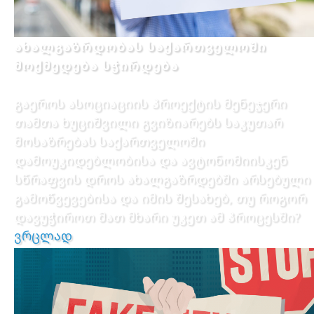
ახალგაზრდობას საქართველოში
მოქმედება სჭირდება
გაეროს ასოციაციის პროექტის მენეჯერი
თამთა ხუციშვილი გვიზიარებს საკუთარ
მოსაზრებას საქართველოში
დამოუკიდებლობისა და ავტონომიისკენ
სწრაფვის დროს ახალგაზრდებში არსებული
გამოწვევებისა და იმის შესახებ, თუ როგორ
დავუჭიროთ მათ მხარი უკეთ ამ პროცესში?
ვრცლად