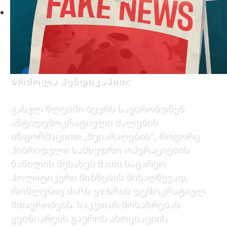
ბრძოლა ჰენდიკაპით:
გასულ წლებში ბევრს საუბრობდნენ
ანტიდემოკრატიული ძალების
ინფორმაციით „შეიარაღების”, როგორც
ჰიბრიდული სამხედრო ოპერაციების
ნაწილის შესახებ მათი საგარეო
პოლიტიკური მიზნების მისაღწევად,
რომლებიც ძირს უთხრის დემოკრატიულ
მთავრობებს. საკუთარ მოსაზრებას
გვიზიარებს გაეროს ასოციაციის