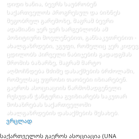
დიდი ხანია, ბევრს საუბრობენ
საქართველოს პროგრესულ და ბიზნეს
მეგობრულ გარემოზე, მაგრამ ბევრი
ადამიანი ჯერ ვერ სარგებლობს ამ
პოზიტიური მოვლენებით, განსაკუთრებით -
ახალგაზრდები, ჯგუფი, რომელიც ჯერ კიდევ
ცდილობს პირველი ნაბიჯების გადადგმას
შრომის ბაზარზე, მაგრამ მარტო
აღმოჩნდება მძიმე დასაქმების ბრძოლაში,
რომელსაც უფროსი თაობები იზიარებენ.
გაეროს ასოციაციის წარმომადგენელი
რუსუდან ჭანტურია გვიზიარებს საკუთარ
მოსაზრებას საქართველოში
ახალგაზრდების დასაქმების შესახებ.
ვრცლად
საქართველოს გაეროს ასოციაცია (UNA