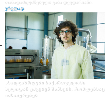
თანადამფუძნებელი ჯაბა დევდარიანი.
ვრცლად
ახალგაზრდები საქართველოში
ხელიდან უშვებენ შანსებს, რომლებსაც
იმსახურებენ