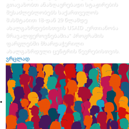
გთავაზობთ ანაზღაურებადი სტაჟირების
შესაძლებლობებს საქართველოს
მასშტაბით 18-დან 29 წლამდე
ახალგაზრდებისთვის USAID „ერთიანობა
მრავალფეროვნებაშია" პროგრამის
ფარგლებში მხარდაჭერილი
ახალგაზრდული ცენტრის წევრებისთვის.
ვრცლად