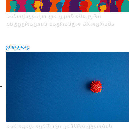
სამოქალაქო და ეკონომიკური
ინტეგრაციის საგრანტო პროგრამა
ვრცლად
საზოგადოებრივი ჯანმრთელობის