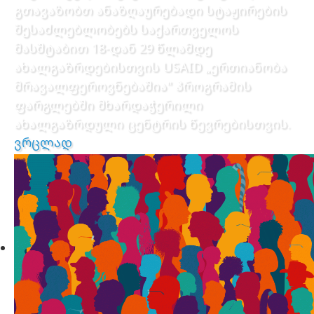
გთავაზობთ ანაზღაურებადი სტაჟირების
შესაძლებლობებს საქართველოს
მასშტაბით 18-დან 29 წლამდე
ახალგაზრდებისთვის USAID „ერთიანობა
მრავალფეროვნებაშია" პროგრამის
ფარგლებში მხარდაჭერილი
ახალგაზრდული ცენტრის წევრებისთვის.
ვრცლად