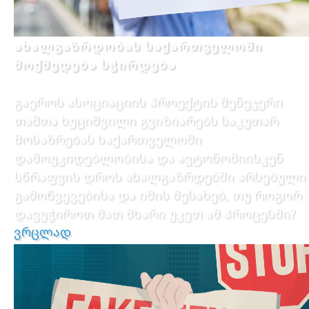
ახალგაზრდობას საქართველოში
მოქმედება სჭირდება
გაეროს ასოციაციის პროექტის მენეჯერი
თამთა ხუციშვილი გვიზიარებს საკუთარ
მოსაზრებას საქართველოში
დამოუკიდებლობისა და ავტონომიისკენ
სწრაფვის დროს ახალგაზრდებში არსებული
გამოწვევებისა და იმის შესახებ, თუ როგორ
დავუჭიროთ მათ მხარი უკეთ ამ პროცესში?
ვრცლად