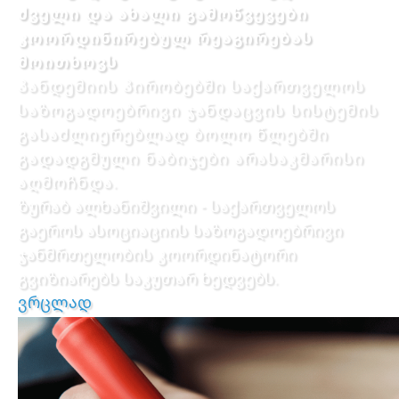
ძველი და ახალი გამოწვევები
კოორდინირებულ რეაგირებას
მოითხოვს
პანდემიის პირობებში საქართველოს
საზოგადოებრივი ჯანდაცვის სისტემის
გასაძლიერებლად ბოლო წლებში
გადადგმული ნაბიჯები არასაკმარისი
აღმოჩნდა.
ზურაბ ალხანიშვილი - საქართველოს
გაეროს ასოციაციის საზოგადოებრივი
ჯანმრთელობის კოორდინატორი
გვიზიარებს საკუთარ ხედვებს.
ვრცლად