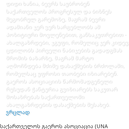
დიდი ხანია, ბევრს საუბრობენ
საქართველოს პროგრესულ და ბიზნეს
მეგობრულ გარემოზე, მაგრამ ბევრი
ადამიანი ჯერ ვერ სარგებლობს ამ
პოზიტიური მოვლენებით, განსაკუთრებით -
ახალგაზრდები, ჯგუფი, რომელიც ჯერ კიდევ
ცდილობს პირველი ნაბიჯების გადადგმას
შრომის ბაზარზე, მაგრამ მარტო
აღმოჩნდება მძიმე დასაქმების ბრძოლაში,
რომელსაც უფროსი თაობები იზიარებენ.
გაეროს ასოციაციის წარმომადგენელი
რუსუდან ჭანტურია გვიზიარებს საკუთარ
მოსაზრებას საქართველოში
ახალგაზრდების დასაქმების შესახებ.
ვრცლად
საქართველოს გაეროს ასოციაცია (UNA