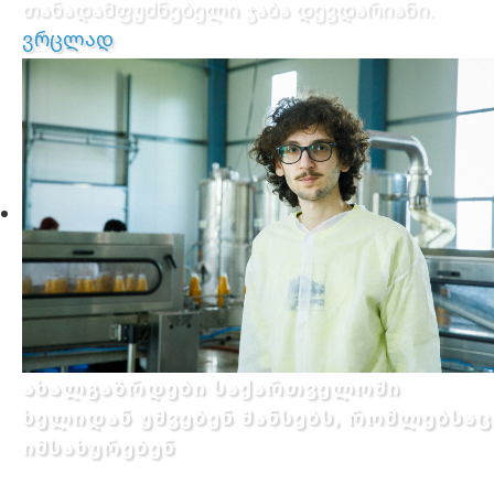
თანადამფუძნებელი ჯაბა დევდარიანი.
ვრცლად
ახალგაზრდები საქართველოში
ხელიდან უშვებენ შანსებს, რომლებსაც
იმსახურებენ