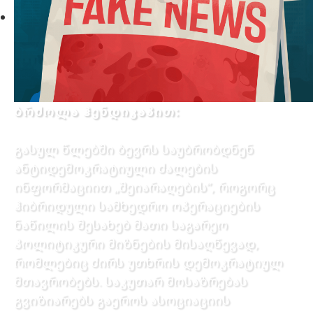
ბრძოლა ჰენდიკაპით:
გასულ წლებში ბევრს საუბრობდნენ
ანტიდემოკრატიული ძალების
ინფორმაციით „შეიარაღების”, როგორც
ჰიბრიდული სამხედრო ოპერაციების
ნაწილის შესახებ მათი საგარეო
პოლიტიკური მიზნების მისაღწევად,
რომლებიც ძირს უთხრის დემოკრატიულ
მთავრობებს. საკუთარ მოსაზრებას
გვიზიარებს გაეროს ასოციაციის