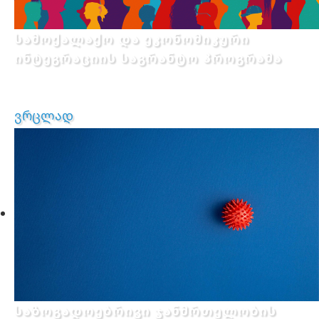
სამოქალაქო და ეკონომიკური
ინტეგრაციის საგრანტო პროგრამა
ვრცლად
საზოგადოებრივი ჯანმრთელობის