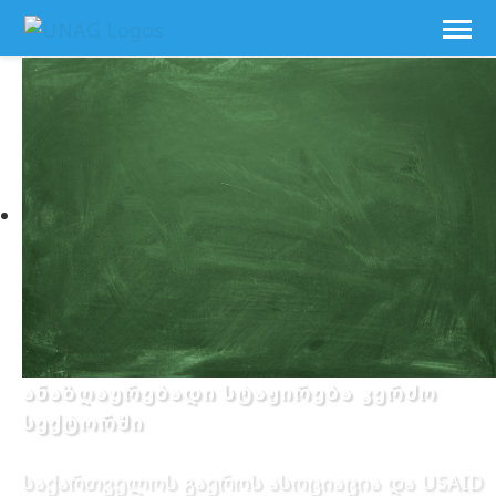
ანაზღაურებადი სტაჟირება კერძო
სექტორში
საქართველოს გაეროს ასოციაცია და USAID