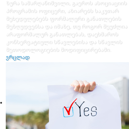
ზურა სამარღანიშვილი, გაეროს ასოციაციის
პროგრამის ოფიცერი, აზიარებს საკუთარ
შეხედულებებს ფორმალური განათლების
შეზღუდვებსა და იმაზე, თუ როგორ შეუძლია
არაფორმალურ განათლებას, დაეხმაროს
კონსერვატიული სწავლებისა და სწავლის
მეთოდოლოგიების მოდიფიცირებაში.
ვრცლად